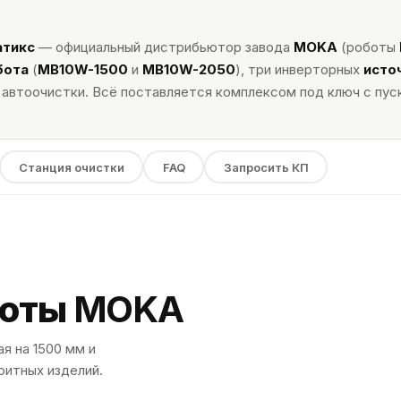
атикс
— официальный дистрибьютор завода
MOKA
(роботы
бота
(
MB10W-1500
и
MB10W-2050
), три инверторных
исто
 автоочистки. Всё поставляется комплексом под ключ с пус
Станция очистки
FAQ
Запросить КП
боты
MOKA
я на 1500 мм и
ритных изделий.