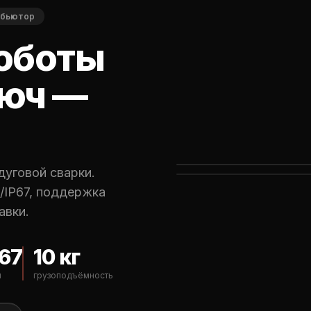
ибьютор
оботы
люч —
уговой сварки.
/IP67, поддержка
авки.
/67
10 кг
ы
грузоподъёмность