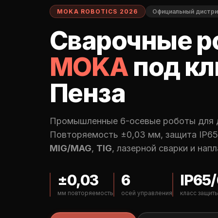
MOKA ROBOTICS 2026
Официальный дистр
Сварочные р
MOKA
под к
Пенза
Промышленные 6-осевые роботы для д
Повторяемость ±0,03 мм, защита IP65
MIG/MAG
,
TIG
, лазерной сварки и напл
±0,03
6
IP65
мм повторяемость
осей управления
класс защит