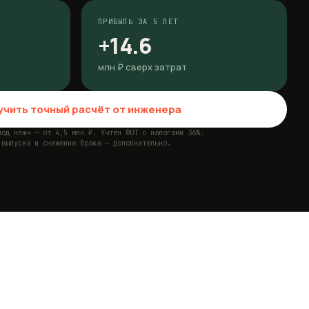
ПРИБЫЛЬ ЗА 5 ЛЕТ
+
14.6
млн ₽ сверх затрат
учить точный расчёт от инженера
под ключ — от 4,5 млн ₽. Учтён ФОТ с налогами 36%.
 выпуска и снижение брака — дополнительно.