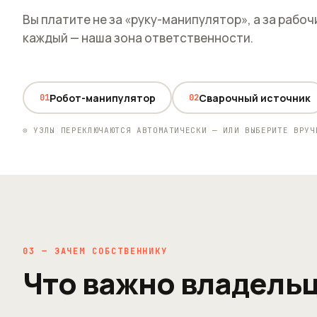
Сетчатое ограждение, световые барьеры на входах,
Вы платите не за «руку-манипулятор», а за рабоч
вытяжка дыма и кнопки аварийного останова. Участок
соответствует нормам охраны труда.
каждый — наша зона ответственности.
2
4
РТК · ОБЩИЙ ПЛАН УЧАСТКА
Робот-манипулятор
Сварочный источник
01
02
⊙ УЗЛЫ ПЕРЕКЛЮЧАЮТСЯ АВТОМАТИЧЕСКИ — ИЛИ ВЫБЕРИТЕ ВРУЧ
03 — ЗАЧЕМ СОБСТВЕННИКУ
Что важно владельц