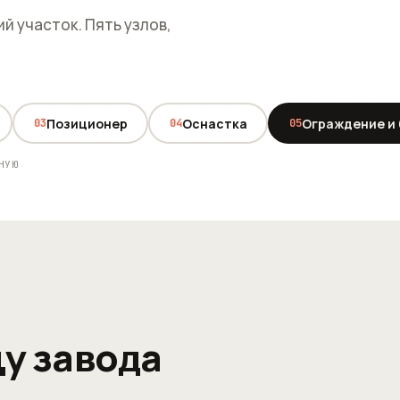
ий участок. Пять узлов,
1
3
Позиционер
Оснастка
Ограждение и
03
04
05
НУЮ
у завода