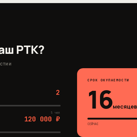
аш РТК?
сти и
СРОК ОКУПАЕМОСТИ
16
2
месяце
5 чел
120 000 ₽
СЕЙЧАС