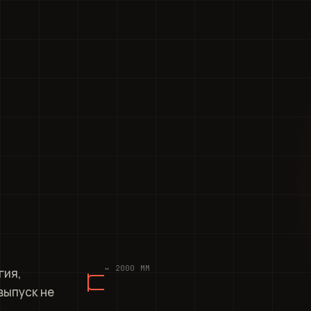
▶ НАША РАБОТА
↔ 2000 ММ
гия,
выпуск не